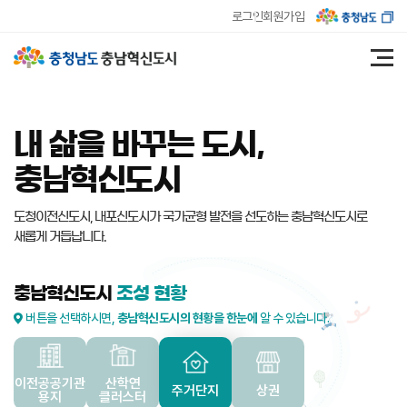
로그인
회원가입
내 삶을 바꾸는 도시,
충남혁신도시
도청이전신도시, 내포신도시가 국가균형 발전을 선도하는
충남혁신도시로
새롭게 거듭납니다.
충남혁신도시
조성 현황
버튼을 선택하시면,
충남혁신도시의 현황을 한눈에
알 수 있습니다.
이전공공기관
산학연
주거단지
상권
용지
클러스터