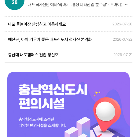
28
내포 국가산단 예타 '막바지'...홍성 미래산업 '분수령' - 오마이뉴스
내포 물놀이장 안심하고 이용하세요
2026-07-28
예산군, 아이 키우기 좋은 내포신도시 청사진 본격화
2026-07-22
충남대 내포캠퍼스 건립 청신호
2026-07-21