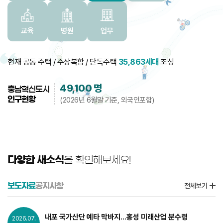
교육
병원
업무
현재 공동 주택 / 주상복합 / 단독주택
35,863세대
조성
49,100
명
충남혁신도시
인구현황
(2026년 6월말 기준, 외국인포함)
다양한 새소식
을 확인해보세요!
보도자료
공지사항
전체보기
내포 국가산단 예타 막바지...홍성 미래산업 분수령
2026.07.