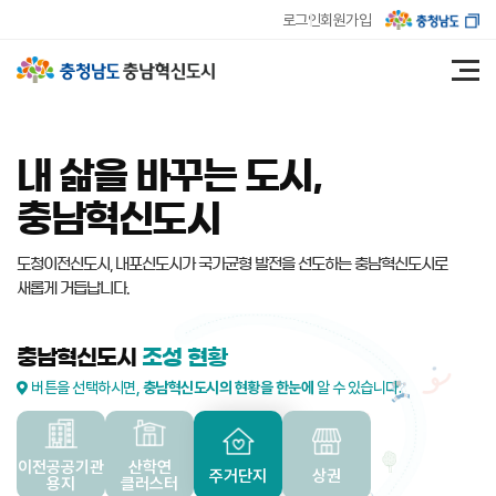
로그인
회원가입
내 삶을 바꾸는 도시,
충남혁신도시
도청이전신도시, 내포신도시가 국가균형 발전을 선도하는
충남혁신도시로
새롭게 거듭납니다.
충남혁신도시
조성 현황
버튼을 선택하시면,
충남혁신도시의 현황을 한눈에
알 수 있습니다.
이전공공기관
산학연
주거단지
상권
용지
클러스터