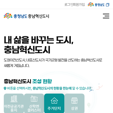
로그인
회원가입
내 삶을 바꾸는 도시,
충남혁신도시
도청이전신도시, 내포신도시가 국가균형 발전을 선도하는
충남혁신도시로
새롭게 거듭납니다.
충남혁신도시
조성 현황
버튼을 선택하시면,
충남혁신도시의 현황을 한눈에
알 수 있습니다.
이전공공기관
산학연
주거단지
상권
용지
클러스터