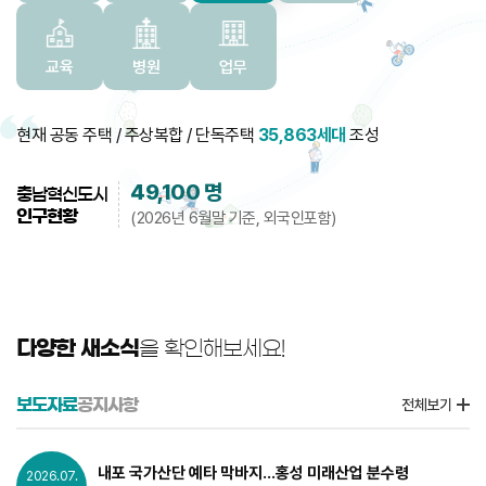
교육
병원
업무
현재 공동 주택 / 주상복합 / 단독주택
35,863세대
조성
49,100
명
충남혁신도시
인구현황
(2026년 6월말 기준, 외국인포함)
다양한 새소식
을 확인해보세요!
보도자료
공지사항
전체보기
내포 국가산단 예타 막바지...홍성 미래산업 분수령
2026.07.