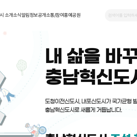
시 소개
소식알림
정보공개
소통/참여
홍예공원
내 삶을 바꾸
충남혁신도
도청이전신도시, 내포신도시가 국가균형 
충남혁신도시로 새롭게 거듭납니다.