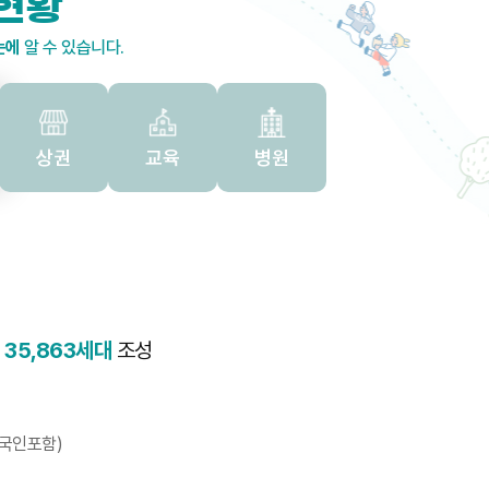
현황
눈에
알 수 있습니다.
상권
교육
병원
택
35,863세대
조성
외국인포함)