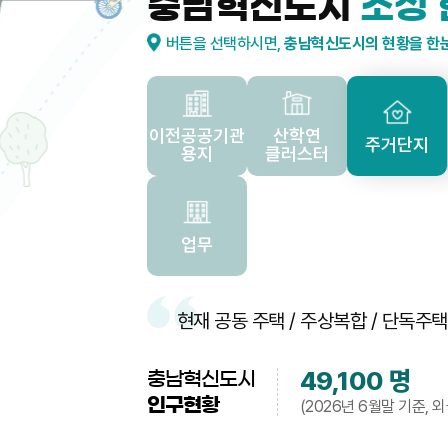
충남혁신도시
조성 
버튼을 선택하시면,
충남혁신도시의 현황을 한
이전공공기관
산학연
주거단지
용지
클러스터
업무
현재 공동 주택 / 주상복합 / 단독주
49,100
명
충남혁신도시
인구현황
(2026년 6월말 기준, 