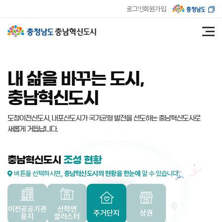
로그인
회원가입
내 삶을 바꾸는 도시,
충남혁신도시
도청이전신도시, 내포신도시가 국가균형 발전을 선도하는
충남혁신도시로
새롭게 거듭납니다.
충남혁신도시
조성 현황
버튼을 선택하시면,
충남혁신도시의 현황을 한눈에
알 수 있습니다.
이전공공기관
산학연
주거단지
상권
용지
클러스터