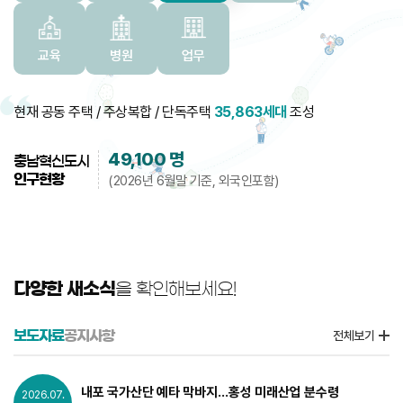
교육
병원
업무
현재 공동 주택 / 주상복합 / 단독주택
35,863세대
조성
49,100
명
충남혁신도시
인구현황
(2026년 6월말 기준, 외국인포함)
다양한 새소식
을 확인해보세요!
보도자료
공지사항
전체보기
내포 국가산단 예타 막바지...홍성 미래산업 분수령
2026.07.