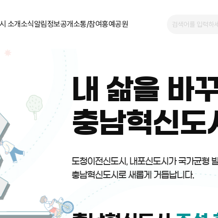
시 소개
소식알림
정보공개
소통/참여
홍예공원
내 삶을 바꾸
충남혁신도
도청이전신도시, 내포신도시가 국가균형 
충남혁신도시로 새롭게 거듭납니다.