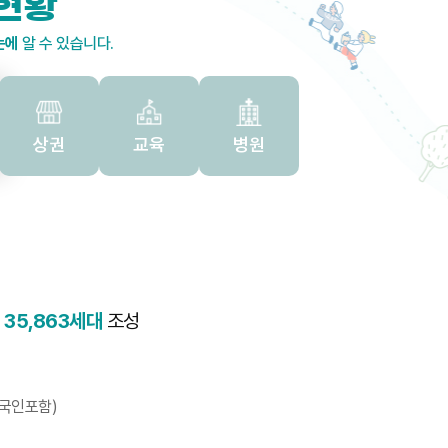
현황
눈에
알 수 있습니다.
상권
교육
병원
택
35,863세대
조성
외국인포함)