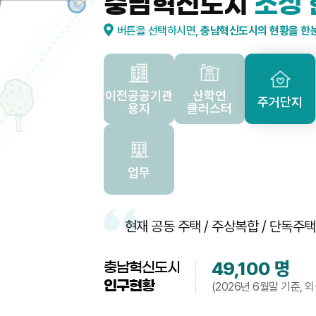
충남혁신도시
조성 
버튼을 선택하시면,
충남혁신도시의 현황을 한
이전공공기관
산학연
주거단지
용지
클러스터
업무
현재 공동 주택 / 주상복합 / 단독주
49,100
명
충남혁신도시
인구현황
(2026년 6월말 기준, 